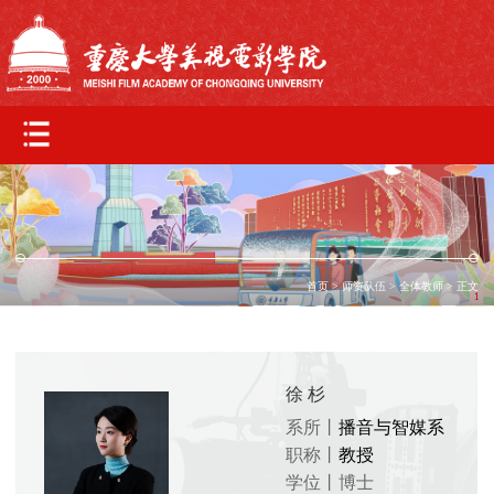
首页
>
师资队伍
>
全体教师
> 正文
1
徐 杉
系所丨
播音与智媒系
职称丨
教授
学位丨
博士