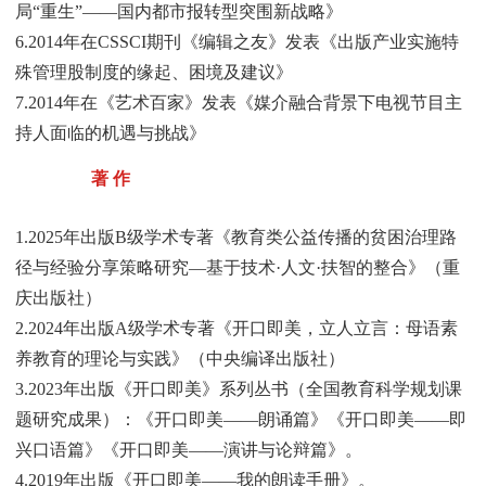
局“重生”——国内都市报转型突围新战略》
6.2014年在CSSCI期刊《编辑之友》发表《出版产业实施特
殊管理股制度的缘起、困境及建议》
7.2014年在《艺术百家》发表《媒介融合背景下电视节目主
持人面临的机遇与挑战》
著 作
1.2025年出版B级学术专著《教育类公益传播的贫困治理路
径与经验分享策略研究—基于技术·人文·扶智的整合》（重
庆出版社）
2.2024年出版A级学术专著《开口即美，立人立言：母语素
养教育的理论与实践》（中央编译出版社）
3.2023年出版《开口即美》系列丛书（全国教育科学规划课
题研究成果）：《开口即美——朗诵篇》《开口即美——即
兴口语篇》《开口即美——演讲与论辩篇》。
4.2019年出版《开口即美——我的朗读手册》。