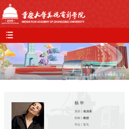
首页
>
师资队伍
>
全体教师
> 正文
1
杨 华
系所丨
表演系
职称丨
教授
学位丨
暂无