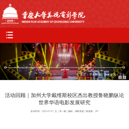
首页
>
学术科研
>
学术资讯
> 正文
1
2
活动回顾｜加州大学戴维斯校区杰出教授鲁晓鹏纵论
世界华语电影发展研究
发布时间：2025-07-07 | 文｜朱一帆 | 编辑：湖畔美影 | 阅读量：
297