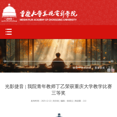
首页
>
学术科研
>
重要获奖
> 正文
1
2
光影捷音 | 我院青年教师丁乙荣获重庆大学教学比赛
三等奖
发布时间：2025-12-22 | 刘泠依 | 编辑：徐靖云 | 阅读量：
213