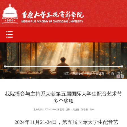
首页
>
系所专业
>
播音与智媒系
>
动 态
> 正文
1
2
我院播音与主持系荣获第五届国际大学生配音艺术节
多个奖项
发布时间：2024-12-09 | 宋启铭 | 编辑：刘姗姗 | 阅读量：
690
2024年11月21-24日，第五届国际大学生配音艺