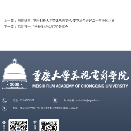
上一篇：
湖畔讲堂 | 英国剑桥大学荣休教授艾伦·麦克法兰讲述二十年中国之旅
下一篇：
活动预告 | “学长学姐说实习”分享会
电话：023-65106373
Email信箱：meishifilm@cqu.edu.cn
地址：重庆市沙坪坝区沙正街174号重庆大学A区 邮编：400030
微
微
信
博
公
二