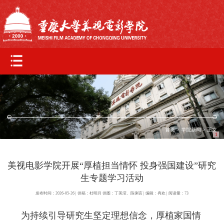
首页
>
学院新闻
> 正文
1
美视电影学院开展“厚植担当情怀 投身强国建设”研究
生专题学习活动
发布时间：2026-05-26 | 供稿：杜明月 供图：丁美滢、陈俐言 | 编辑：冉欢 | 阅读量：
73
为持续引导研究生坚定理想信念，厚植家国情