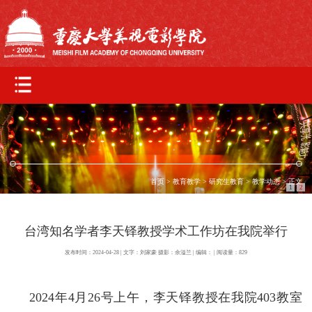
首页
>
教育教学
>
研究生教育
>
教学动态
> 正文
1
2
台湾知名学者李天铎教授学术工作坊在我院举行
发布时间：2024-04-28 | 文字：刘家豪 摄影：余溢兰 | 编辑： | 阅读量：
829
2024
年
4
月
26
号上午，李天铎教授在我院
403
教室