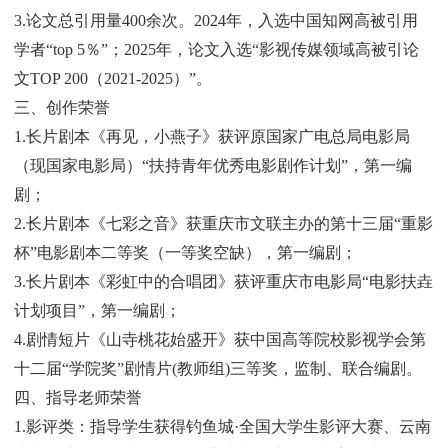
3.论文总引用量400余次。2024年，入选中国知网高被引用
学者“top 5％”；2025年，论文入选“影视传媒领域高被引论
文TOP 200（2021-2025）”。
三、创作荣誉
1.长片剧本《再见，小燕子》获评原国家广电总局电影局
（现国家电影局）“扶持青年优秀电影剧作计划”，第一编
剧；
2.长片剧本《七彩之音》获重庆市文联主办的第十三届“重影
杯”电影剧本二等奖（一等奖空缺），第一编剧；
3.长片剧本《彩虹中的合唱团》获评重庆市电影局“电影扶垚
计划项目”，第一编剧；
4.剧情短片《山寺桃花始盛开》获中国高等院校影视学会第
十二届“学院奖”剧情片(教师组)三等奖，监制、联合编剧。
四、指导老师荣誉
1.影评类：指导学生获得钓鱼城·全国大学生影评大赛、云南