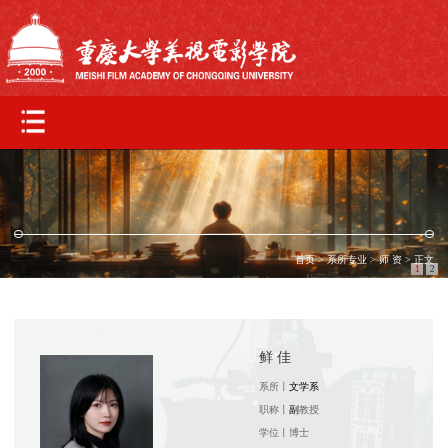
首页
>
系所专业
>
师 资
> 正文
1
2
鲜 佳
系所丨
文学系
职称丨
副
教授
学位丨
博士