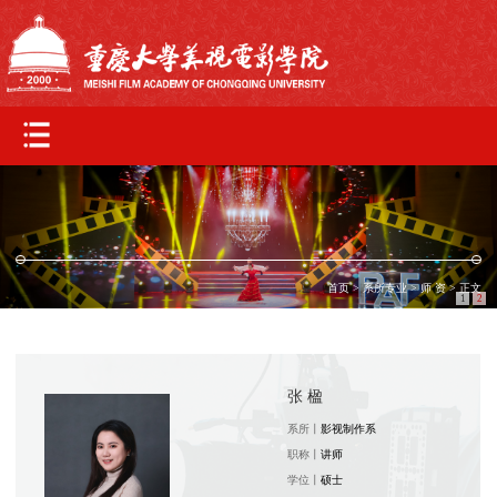
首页
>
系所专业
>
师 资
> 正文
1
2
张 楹
系所丨
影视制作系
职称丨
讲师
学位丨
硕士