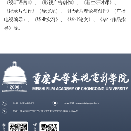
《视听语言Ⅱ》、《影视广告创作》、《新生研讨课》、
《纪录片创作》（导演系）、《纪录片理论与创作》（广播
电视编导）、《毕业实习》、《毕业论文》、《毕业作品指
导》等。
电话：023-65106373
Email信箱：meishifilm@cqu.edu.cn
地址：重庆市沙坪坝区沙正街174号重庆大学A区 邮编：400030
微
微
信
博