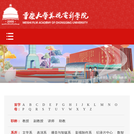
首页
>
师资队伍
>
全体教师
>
1
首字
A
B
C
D
E
F
G
H
I
J
K
L
M
N
O
母：
P
Q
R
S
T
U
V
W
X
Y
Z
职称：
教授
副教授
讲师
助教
系所：
文学系
表演系
播音与智媒系
影视制作系
纪录片中心
数智