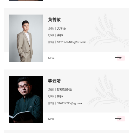
黄哲敏
系所丨
文学系
职称丨
讲师
邮箱丨
18973585186@163.com
More
李云靖
系所丨
影视制作系
职称丨
讲师
邮箱丨
594095995@qq.com
More