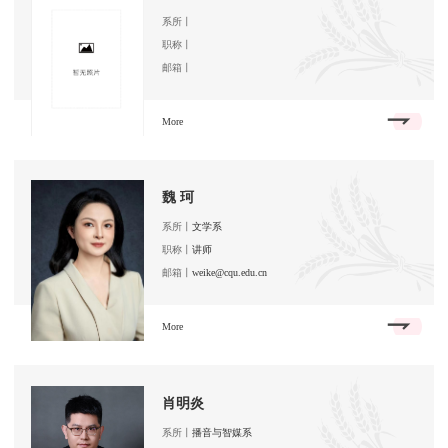
系所丨
职称丨
邮箱丨
More
魏 珂
系所丨
文学系
职称丨
讲师
邮箱丨
weike@cqu.edu.cn
More
肖明炎
系所丨
播音与智媒系