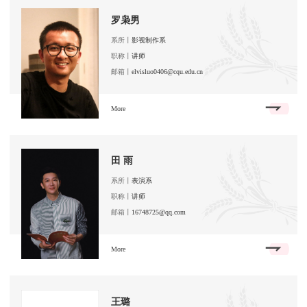
罗枭男
系所丨
影视制作系
职称丨
讲师
邮箱丨
elvisluo0406@cqu.edu.cn
More
田 雨
系所丨
表演系
职称丨
讲师
邮箱丨
16748725@qq.com
More
王璐