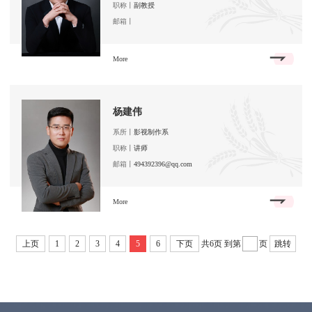
职称丨
副教授
邮箱丨
More
杨建伟
系所丨
影视制作系
职称丨
讲师
邮箱丨
494392396@qq.com
More
上页
1
2
3
4
5
6
下页
共6页
到第
页
跳转