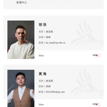
影视中心
胡 浩
系所丨
表演系
职称丨
讲师
邮箱丨
hu_hao@cqu.edu.cn
More
黄 海
系所丨
表演系
职称丨
讲师
邮箱丨
85553405@qq.com
More