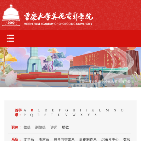
首页
>
师资队伍
>
全体教师
> 首字母
B
>
1
首字
A
B
C
D
E
F
G
H
I
J
K
L
M
N
O
母：
P
Q
R
S
T
U
V
W
X
Y
Z
职称：
教授
副教授
讲师
助教
系所：
文学系
表演系
播音与智媒系
影视制作系
纪录片中心
数智