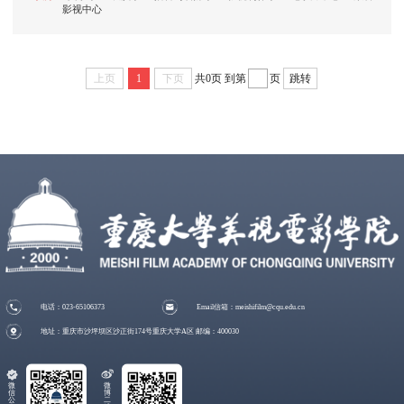
影视中心
上页
1
下页
共0页
到第
页
跳转
电话：023-65106373
Email信箱：meishifilm@cqu.edu.cn
地址：重庆市沙坪坝区沙正街174号重庆大学A区 邮编：400030
微
微
信
博
公
二