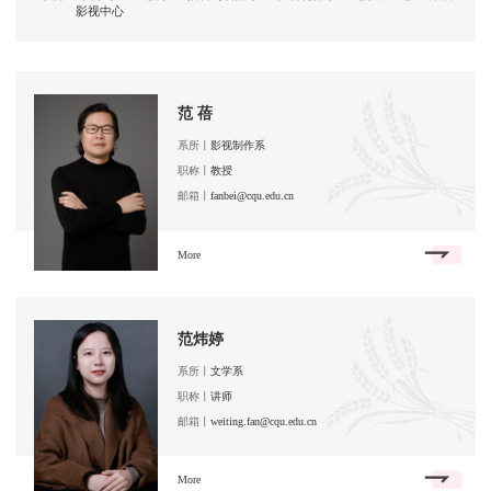
影视中心
范 蓓
系所丨
影视制作系
职称丨
教授
邮箱丨
fanbei@cqu.edu.cn
More
范炜婷
系所丨
文学系
职称丨
讲师
邮箱丨
weiting.fan@cqu.edu.cn
More