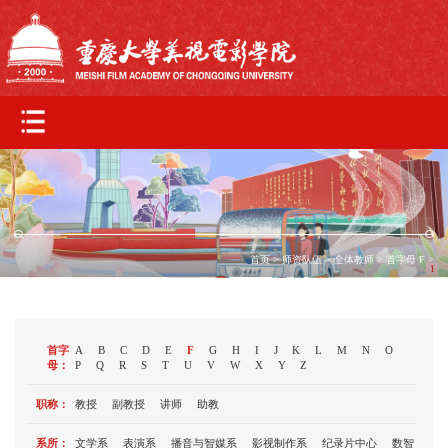
首页
>
师资队伍
>
全体教师
> 首字母
F
>
1
首字
A
B
C
D
E
F
G
H
I
J
K
L
M
N
O
母：
P
Q
R
S
T
U
V
W
X
Y
Z
职称：
教授
副教授
讲师
助教
系所：
文学系
表演系
播音与智媒系
影视制作系
纪录片中心
数智