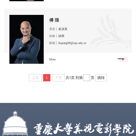
傅 强
系所丨
表演系
职称丨
讲师
邮箱丨
fuqiang99@cqu.edu.cn
More
上页
1
下页
共1页
到第
页
跳转