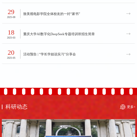
新著｜我院范蓓教授翻译《世界电影史》第五版出版！
29
致美视电影学院全体校友的一封“家书”
2026-01-30
2025-09
18
重庆大学AI数字化DeepSeek专题培训班招生简章
2025-03
20
活动预告 | “学长学姐说实习”分享会
2025-05
创作前沿工作坊 | 第六届先锋艺术电影展 “专家工坊” 回顾
科研动态
更多+
2025-05-26