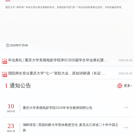
重庆大学 “树声杯” 本科生辩论赛决赛顺利举办。美视电影学院“莫一”辩论队斩获赛事总冠军，为学院赢得荣誉。
2026年07月08
毕业典礼 | 重庆大学美视电影学院举行2026届学生毕业典礼暨授位仪式
2026-06-30
我院师生登台重庆大学“七一”表彰大会，原创诗朗诵《长征·前锋》精彩演绎
2026-06-30
通知公告
更多+
10
重庆大学美视电影学院2026年专任教师招聘公告
2025-02
23
湖畔讲堂 | 英国剑桥大学荣休教授艾伦·麦克法兰讲述二十年中国之
旅
2025-10