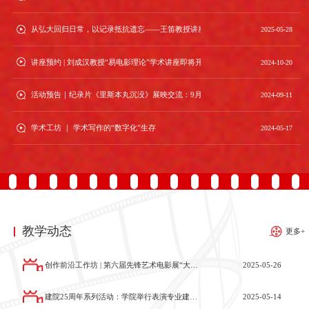
从弘大回归日常，以记录抵抗遗忘——王笛教授讲座回顾
2025-05-28
首届“数智影视创研论坛”在重庆大学美视电影学院开幕
讲座预约 | 刘成汉教授“易电影理论”学术讲座即将开启！
2024-10-20
2024-12-01
活动预告｜纪录片《里斯本丸沉没》展映交流：9月12日14:15
2024-09-11
学术工坊 ｜ 学术写作的“数字化”生存
2024-05-17
教学动态
更多+
创作前沿工作坊 | 第六届先锋艺术电影展“大师工坊”回顾
2025-05-26
中国高等院校影视学会播音主持专业委员会2024年度学术年会在重庆大学举办
2024-06-17
建院25周年系列活动：学院举行表演专业建设行业专家交流会
2025-05-14