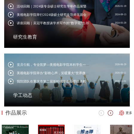
活动回顾｜2024级专业硕士研究生学年作品展暨荣誉加冕活动顺利举办
2026-01-19
美视电影学院举行2024级硕士研究生导师见面会
2024-09-13
讲座回顾｜吴冠平教授谈学术写作的“数字化”生存
2024-05-29
研究生教育
党员引航，专业筑梦—美视电影学院本科学生一支部举办“学长学姐说专业分流”交流座谈会
2026-06-29
美视电影学院举办“影映心声，笑暖重大”世界微笑日主题活动
2026-05-11
我院团队在重庆市第二届新时代学生心理健康教育情景剧活动中斩获高校组特等奖
2026-05-01
学工动态
作品展示
更多