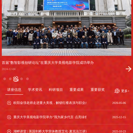
首届“数智影视创研论坛”在重庆大学美视电影学院成功举办
2024-12-04
讲座信息
学术资讯
科研项目
重要成果
重要获奖
更多+
欧阳奋强老师走进重大美视，解锁红楼表演与职业成长之道
2026-05-06
重庆大学美视电影学院举办“我为家乡代言·点亮绿色乌审”展映交流会——以影像对
2025-12-15
湖畔讲堂 | 英国剑桥大学荣休教授艾伦·麦克法兰讲述二十年中国之旅
2025-10-23