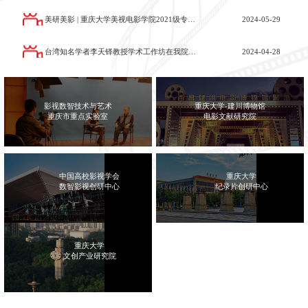
美研美影 | 重庆大学美视电影学院2021级专业硕士研究生毕业作品展圆满落下帷幕
2024-05-29
台湾知名学者李天铎教授学术工作坊在我院举行
2024-04-28
影视数智技术与艺术
重庆大学-建川博物馆
重庆市重点实验室
电影文献研究院
中国高校影视学会
重庆大学
新著｜我院范蓓教授翻译《世界电影史》第五版出版！
数智影视创研中心
纪录片创研中心
2026-01-30
重庆大学
文创产业研究院